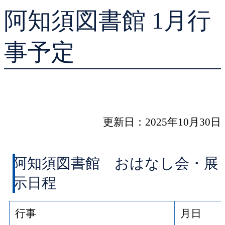
阿知須図書館 1月行
貸出ランキング
学校図書館支援サー
予約ランキング
ブックスタート体験
事予定
レファレンスサービ
好きなおはなしの絵
更新日：2025年10月30日
阿知須図書館 おはなし会・展
示日程
行事
月日