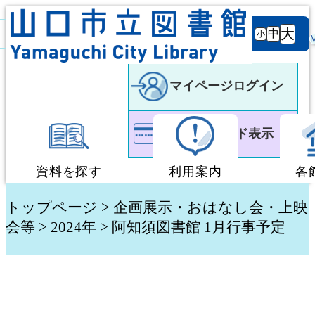
背景
文字サ
大
白
黒
黒
中
小
色
イズ
マイページログイン
利用者カード表示
資料を探す
利用案内
各
蔵書検索・予約
図書館利用案内
トップページ
>
企画展示・おはなし会・上映
会等
>
2024年
> 阿知須図書館 1月行事予定
新着資料検索
移動図書館「ぶっく
テーマ別検索
団体貸出