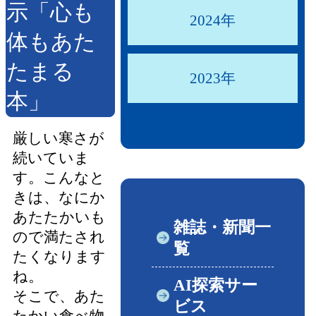
示「心も
2024年
体もあた
たまる
2023年
本」
厳しい寒さが
続いていま
す。こんなと
きは、なにか
あたたかいも
雑誌・新聞一
ので満たされ
覧
たくなります
ね。
AI探索サー
そこで、あた
ビス
たかい食べ物