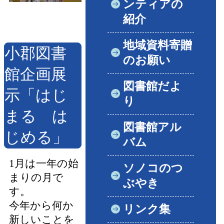
ンティアの
紹介
地域資料寄贈
小郡図書
のお願い
館企画展
図書館だよ
示「はじ
り
まる は
図書館アル
じめる」
バム
1月は一年の始
ソノコのつ
まりの月で
ぶやき
す。
今年から何か
リンク集
新しいことを