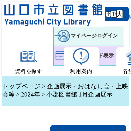
背景
文字サ
大
白
黒
黒
中
小
色
イズ
マイページログイン
利用者カード表示
資料を探す
利用案内
各
蔵書検索・予約
図書館利用案内
トップページ
>
企画展示・おはなし会・上映
会等
>
2024年
> 小郡図書館 1月企画展示
新着資料検索
移動図書館「ぶっく
テーマ別検索
団体貸出