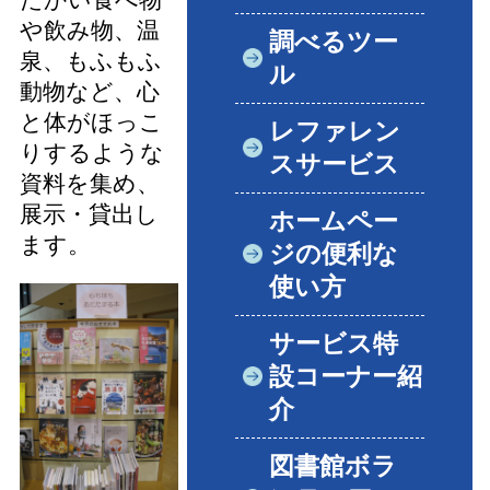
や飲み物、温
調べるツー
泉、もふもふ
ル
動物など、心
と体がほっこ
レファレン
りするような
スサービス
資料を集め、
展示・貸出し
ホームペー
ます。
ジの便利な
使い方
サービス特
設コーナー紹
介
図書館ボラ