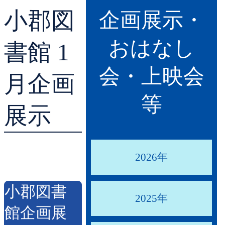
小郡図
貸出ランキング
学校図書館支援サー
企画展示・
おはなし
予約ランキング
ブックスタート体験
書館 1
会・上映会
レファレンスサービ
月企画
等
好きなおはなしの絵
展示
2026年
小郡図書
2025年
館企画展