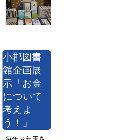
小郡図書
館企画展
示「お金
について
考えよ
う！」
毎年お年玉を