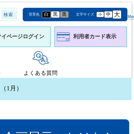
大
白
黒
黒
中
背景色
文字サイズ
小
Me
マイページログイン
利用者カード表示
ー
よくある質問
 （1月）