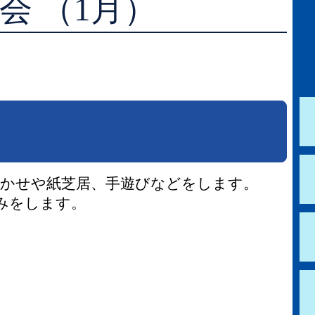
会 （1月）
学校図書館支援サービス
阿知須図書館
ブックスタート体験会
徳地図書館
レファレンスサービス
阿東図書館
好きなおはなしの絵の展示
聞かせや紙芝居、手遊びなどをします。
みをします。