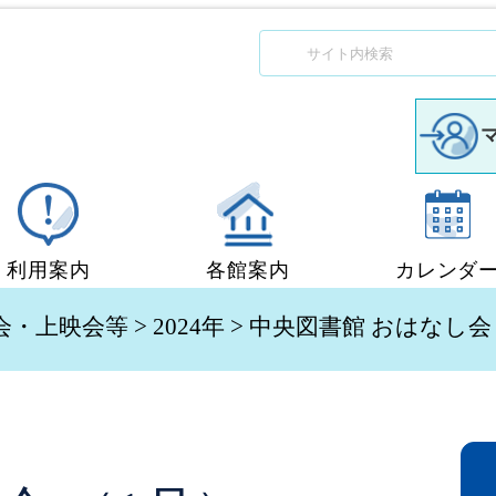
利用案内
各館案内
カレンダ
図書館利用案内
中央図書館
会・上映会等
>
2024年
> 中央図書館 おはなし会
移動図書館「ぶっくん」
小郡図書館
団体貸出
秋穂図書館