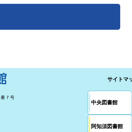
サイトマ
７番７号
中央図書館
阿知須図書館