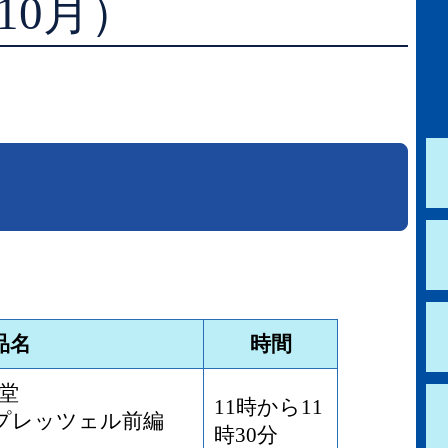
10月）
学校図書館支援サービス
阿知須図書館
ブックスタート体験会
徳地図書館
レファレンスサービス
阿東図書館
好きなおはなしの絵の展示
品名
時間
堂
11時から11
・プレッツェル前編
時30分