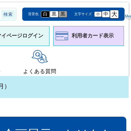
大
白
黒
黒
中
背景色
文字サイズ
小
Me
マイページログイン
利用者カード表示
ー
よくある質問
月）