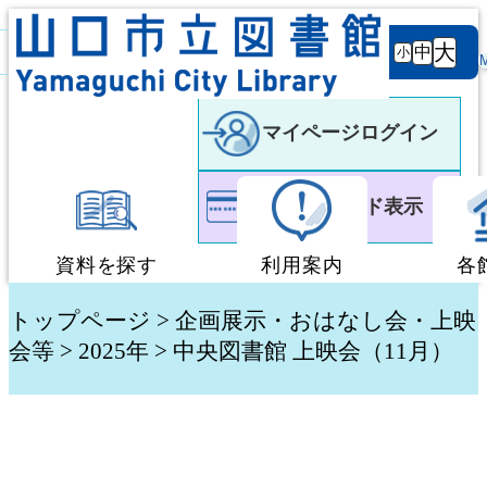
背景
文字サ
大
白
黒
黒
中
小
色
イズ
マイページログイン
利用者カード表示
資料を探す
利用案内
各
蔵書検索・予約
図書館利用案内
トップページ
>
企画展示・おはなし会・上映
会等
>
2025年
> 中央図書館 上映会（11月）
新着資料検索
移動図書館「ぶっく
テーマ別検索
団体貸出