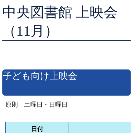
中央図書館 上映会
貸出ランキング
学校図書館支援サー
予約ランキング
ブックスタート体験
（11月）
レファレンスサービ
好きなおはなしの絵
子ども向け上映会
原則 土曜日・日曜日
日付