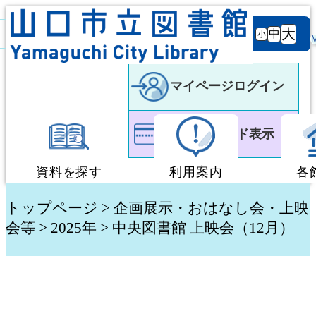
背景
文字サ
大
白
黒
黒
中
小
色
イズ
マイページログイン
利用者カード表示
資料を探す
利用案内
各
蔵書検索・予約
図書館利用案内
トップページ
>
企画展示・おはなし会・上映
会等
>
2025年
> 中央図書館 上映会（12月）
新着資料検索
移動図書館「ぶっく
テーマ別検索
団体貸出