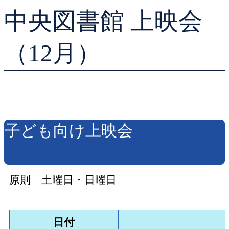
中央図書館 上映会
貸出ランキング
学校図書館支援サー
予約ランキング
ブックスタート体験
（12月）
レファレンスサービ
好きなおはなしの絵
子ども向け上映会
原則 土曜日・日曜日
日付