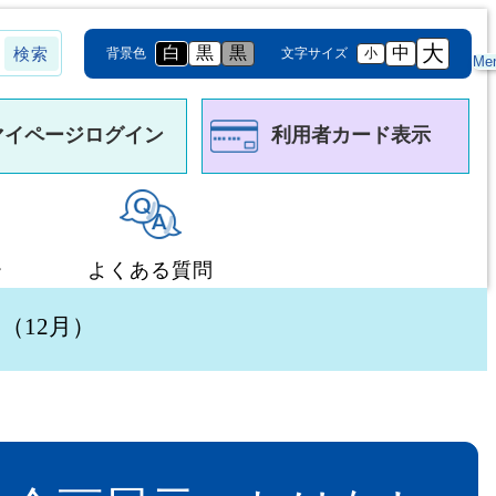
大
白
黒
黒
中
背景色
文字サイズ
小
Me
マイページログイン
利用者カード表示
ー
よくある質問
（12月）