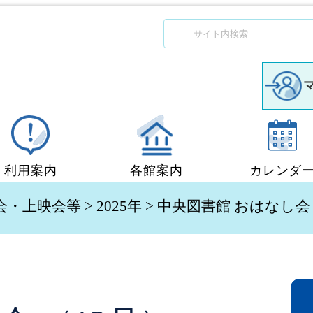
利用案内
各館案内
カレンダ
図書館利用案内
中央図書館
会・上映会等
>
2025年
> 中央図書館 おはなし会 
移動図書館「ぶっくん」
小郡図書館
団体貸出
秋穂図書館