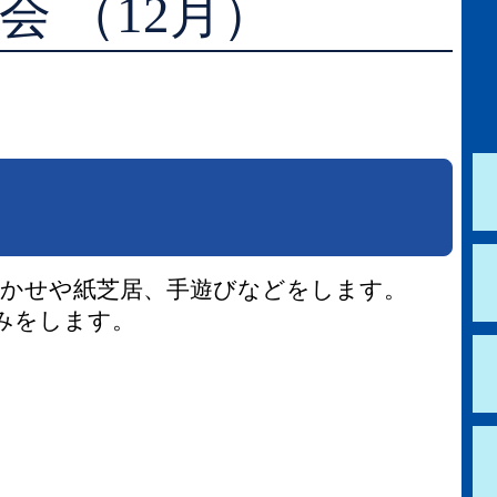
会 （12月）
学校図書館支援サービス
阿知須図書館
ブックスタート体験会
徳地図書館
レファレンスサービス
阿東図書館
好きなおはなしの絵の展示
聞かせや紙芝居、手遊びなどをします。
みをします。