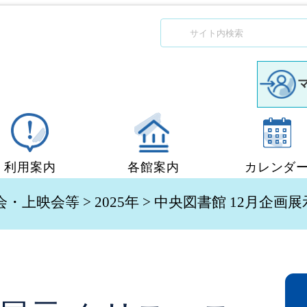
利用案内
各館案内
カレンダ
図書館利用案内
中央図書館
会・上映会等
>
2025年
> 中央図書館 12月企画
移動図書館「ぶっくん」
小郡図書館
団体貸出
秋穂図書館