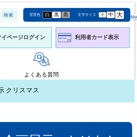
大
白
黒
黒
中
背景色
文字サイズ
小
Me
マイページログイン
利用者カード表示
ー
よくある質問
展示 クリスマス