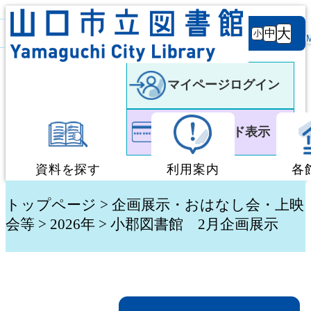
背景
文字サ
大
白
黒
黒
中
小
色
イズ
マイページログイン
利用者カード表示
資料を探す
利用案内
各
蔵書検索・予約
図書館利用案内
トップページ
>
企画展示・おはなし会・上映
会等
> 2026年 > 小郡図書館 2月企画展示
新着資料検索
移動図書館「ぶっく
テーマ別検索
団体貸出