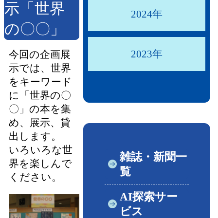
示「世界
2024年
の〇〇」
2023年
今回の企画展
示では、世界
をキーワード
に「世界の〇
〇」の本を集
め、展示、貸
出します。
いろいろな世
雑誌・新聞一
界を楽しんで
覧
ください。
AI探索サー
ビス