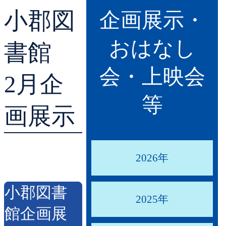
小郡図
貸出ランキング
学校図書館支援サー
企画展示・
おはなし
予約ランキング
ブックスタート体験
書館
会・上映会
レファレンスサービ
2月企
等
好きなおはなしの絵
画展示
2026年
小郡図書
2025年
館企画展