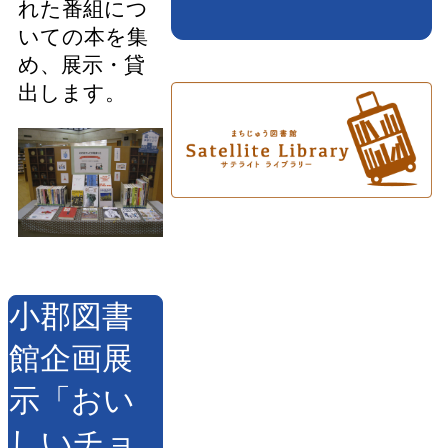
れた番組につ
いての本を集
め、展示・貸
出します。
小郡図書
館企画展
示「おい
しいチョ