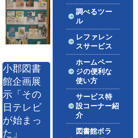
調べるツー
ル
レファレン
スサービス
ホームペー
小郡図書
ジの便利な
館企画展
使い方
示「その
サービス特
設コーナー紹
日テレビ
介
が始まっ
図書館ボラ
た」