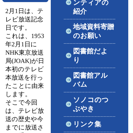
ンティアの
紹介
2月1日は、テ
レビ放送記念
地域資料寄贈
日です。
のお願い
これは、1953
年2月1日に
図書館だよ
NHK東京放送
り
局(JOAK)が日
本初のテレビ
図書館アル
本放送を行っ
バム
たことに由来
します。
ソノコのつ
そこで今回
ぶやき
は、テレビ放
送の歴史や今
リンク集
までに放送さ