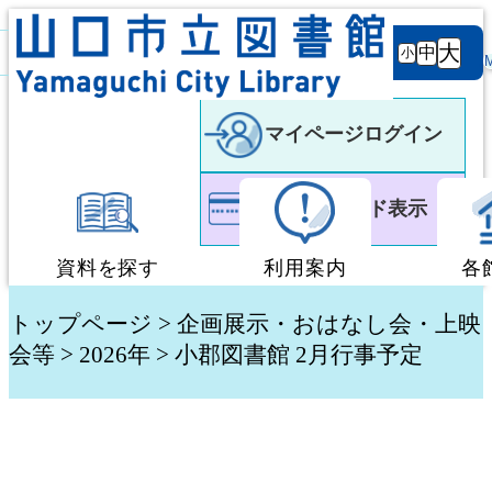
背景
文字サ
大
白
黒
黒
中
小
色
イズ
マイページログイン
利用者カード表示
資料を探す
利用案内
各
蔵書検索・予約
図書館利用案内
トップページ
>
企画展示・おはなし会・上映
会等
> 2026年 > 小郡図書館 2月行事予定
新着資料検索
移動図書館「ぶっく
テーマ別検索
団体貸出