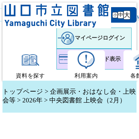
背景
文字サ
大
白
黒
黒
中
小
色
イズ
マイページログイン
利用者カード表示
資料を探す
利用案内
各
蔵書検索・予約
図書館利用案内
トップページ
>
企画展示・おはなし会・上映
会等
> 2026年 > 中央図書館 上映会（2月）
新着資料検索
移動図書館「ぶっく
テーマ別検索
団体貸出