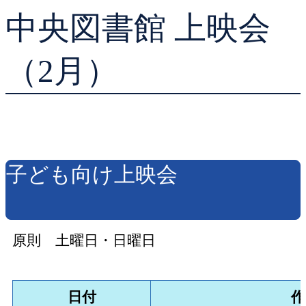
中央図書館 上映会
貸出ランキング
学校図書館支援サー
予約ランキング
ブックスタート体験
（2月）
レファレンスサービ
好きなおはなしの絵
子ども向け上映会
原則 土曜日・日曜日
日付
作