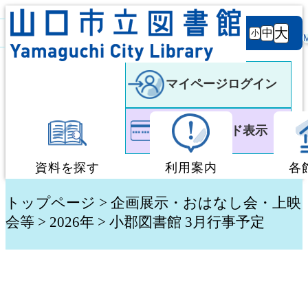
背景
文字サ
大
白
黒
黒
中
小
色
イズ
マイページログイン
利用者カード表示
資料を探す
利用案内
各
蔵書検索・予約
図書館利用案内
トップページ
>
企画展示・おはなし会・上映
会等
> 2026年 > 小郡図書館 3月行事予定
新着資料検索
移動図書館「ぶっく
テーマ別検索
団体貸出