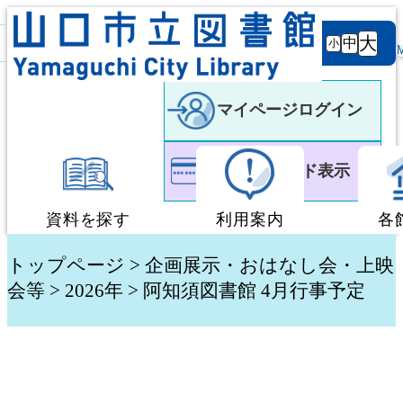
背景
文字サ
大
白
黒
黒
中
小
色
イズ
マイページログイン
利用者カード表示
資料を探す
利用案内
各
蔵書検索・予約
図書館利用案内
トップページ
>
企画展示・おはなし会・上映
会等
> 2026年 > 阿知須図書館 4月行事予定
新着資料検索
移動図書館「ぶっく
テーマ別検索
団体貸出