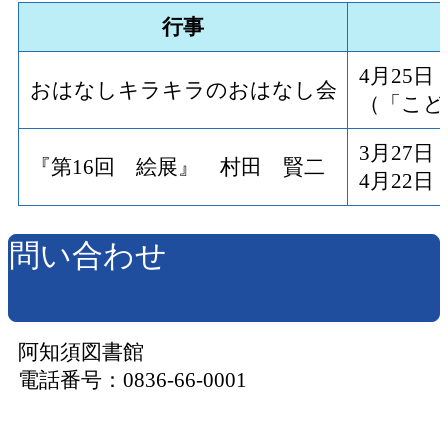
行事
4月25
おはなしキラキラのおはなし会
（「こど
3月27
『第16回 絵展』 村田 賢二
4月22
問い合わせ
阿知須図書館
電話番号：0836-66-0001