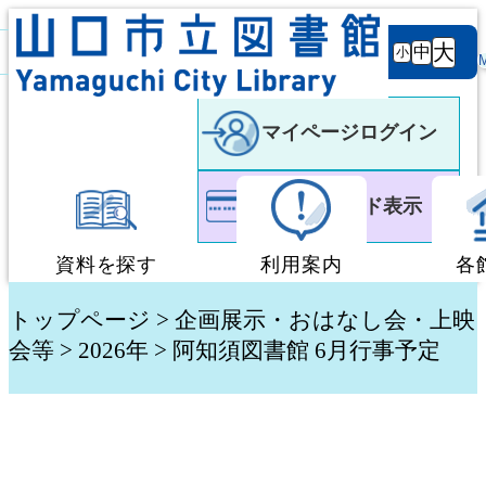
背景
文字サ
大
白
黒
黒
中
小
色
イズ
マイページログイン
利用者カード表示
資料を探す
利用案内
各
蔵書検索・予約
図書館利用案内
トップページ
>
企画展示・おはなし会・上映
会等
> 2026年 > 阿知須図書館 6月行事予定
新着資料検索
移動図書館「ぶっく
テーマ別検索
団体貸出