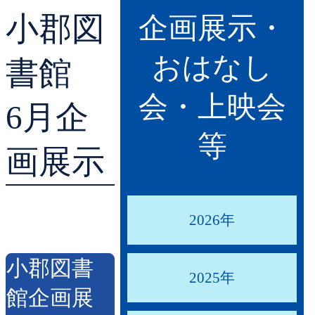
小郡図
貸出ランキング
学校図書館支援サー
企画展示・
おはなし
予約ランキング
ブックスタート体験
書館
会・上映会
レファレンスサービ
6月企
等
好きなおはなしの絵
画展示
2026年
小郡図書
2025年
館企画展