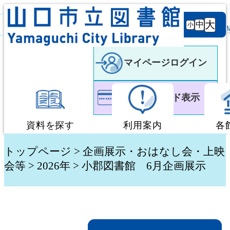
背景
文字サ
大
白
黒
黒
中
小
色
イズ
マイページログイン
利用者カード表示
資料を探す
利用案内
各
蔵書検索・予約
図書館利用案内
トップページ
>
企画展示・おはなし会・上映
会等
> 2026年 > 小郡図書館 6月企画展示
新着資料検索
移動図書館「ぶっく
テーマ別検索
団体貸出