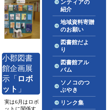
ンティアの
紹介
地域資料寄贈
のお願い
図書館だよ
り
小郡図書
図書館アル
館企画展
バム
示「
ロボ
ソノコのつ
ット
」
ぶやき
実は6月はロボ
リンク集
ットに関係す