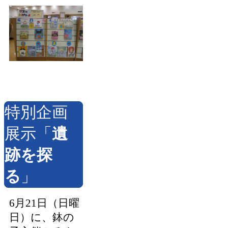
特別企画
展示「
遺
跡を探
る
」
6月21日（日曜
日）に、鉢の