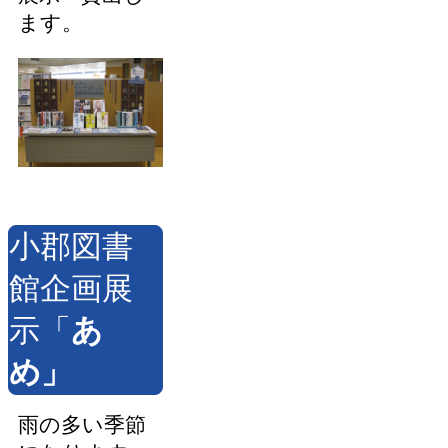
ます。
小郡図書
館企画展
示「
あ
め
」
雨の多い季節