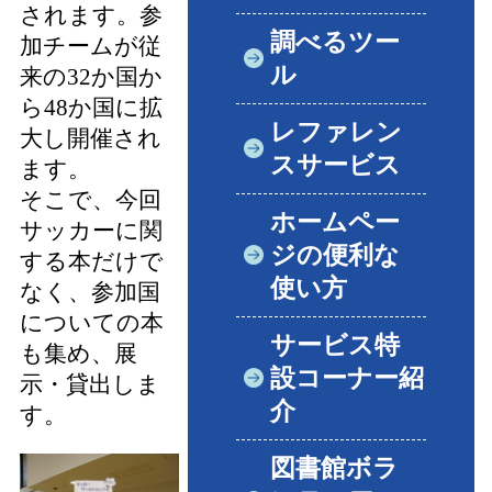
されます。参
調べるツー
加チームが従
ル
来の32か国か
ら48か国に拡
レファレン
大し開催され
スサービス
ます。
そこで、今回
ホームペー
サッカーに関
ジの便利な
する本だけで
使い方
なく、参加国
についての本
サービス特
も集め、展
設コーナー紹
示・貸出しま
介
す。
図書館ボラ