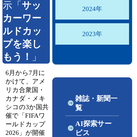
示「
サッ
2024年
カーワー
ルドカッ
2023年
プを楽し
もう！
」
6月から7月に
かけて、アメ
リカ合衆国・
雑誌・新聞一
カナダ・メキ
シコの3か国共
覧
催で「FIFAワ
AI探索サー
ールドカップ
ビス
2026」が開催