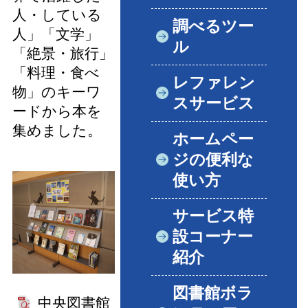
人・している
調べるツー
人」「文学」
ル
「絶景・旅行」
「料理・食べ
レファレン
物」のキーワ
スサービス
ードから本を
集めました。
ホームペー
ジの便利な
使い方
サービス特
設コーナー
紹介
図書館ボラ
中央図書館