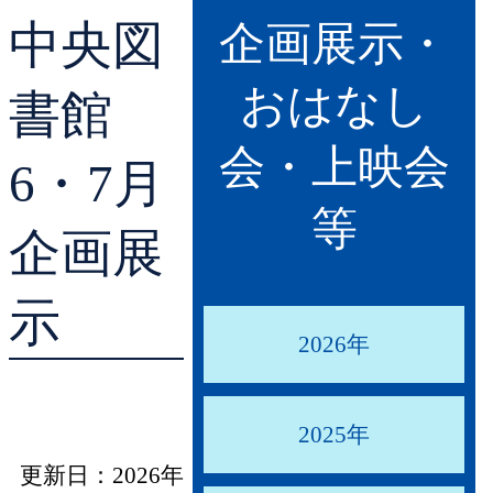
中央図
貸出ランキング
学校図書館支援サー
企画展示・
おはなし
予約ランキング
ブックスタート体験
書館
会・上映会
レファレンスサービ
6・7月
等
好きなおはなしの絵
企画展
示
2026年
2025年
更新日：2026年