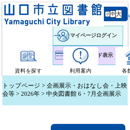
背景
文字サ
大
白
黒
黒
中
小
色
イズ
マイページログイン
利用者カード表示
資料を探す
利用案内
各
蔵書検索・予約
図書館利用案内
トップページ
>
企画展示・おはなし会・上映
会等
> 2026年 > 中央図書館 6・7月企画展示
新着資料検索
移動図書館「ぶっく
テーマ別検索
団体貸出