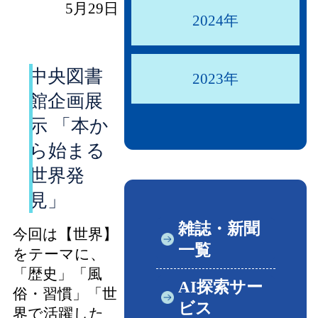
5月29日
2024年
中央図書
2023年
館企画展
示 「本か
ら始まる
世界発
見」
雑誌・新聞
今回は【世界】
一覧
をテーマに、
「歴史」「風
AI探索サー
俗・習慣」「世
ビス
界で活躍した