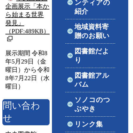
ンティアの
企画展示「本か
紹介
ら始まる世界
発見」
地域資料寄
（PDF:489KB）
贈のお願い
図書館だよ
展示期間 令和8
り
年5月29日（金
曜日）から令和
図書館アル
8年7月22日（水
バム
曜日）
ソノコのつ
問い合わ
ぶやき
せ
リンク集