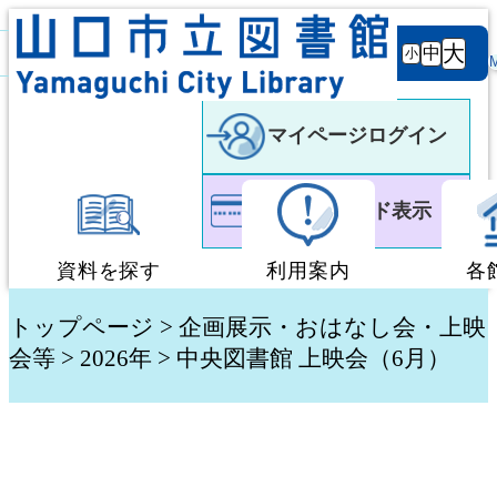
背景
文字サ
大
白
黒
黒
中
小
色
イズ
マイページログイン
利用者カード表示
資料を探す
利用案内
各
蔵書検索・予約
図書館利用案内
トップページ
>
企画展示・おはなし会・上映
会等
> 2026年 > 中央図書館 上映会（6月）
新着資料検索
移動図書館「ぶっく
テーマ別検索
団体貸出