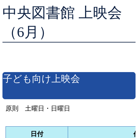
中央図書館 上映会
貸出ランキング
学校図書館支援サー
予約ランキング
ブックスタート体験
（6月）
レファレンスサービ
好きなおはなしの絵
子ども向け上映会
原則 土曜日・日曜日
日付