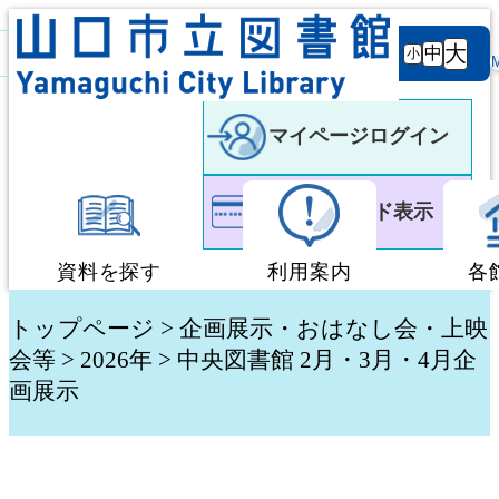
背景
文字サ
大
白
黒
黒
中
小
色
イズ
マイページログイン
利用者カード表示
資料を探す
利用案内
各
蔵書検索・予約
図書館利用案内
トップページ
>
企画展示・おはなし会・上映
会等
> 2026年 > 中央図書館 2月・3月・4月企
画展示
新着資料検索
移動図書館「ぶっく
テーマ別検索
団体貸出