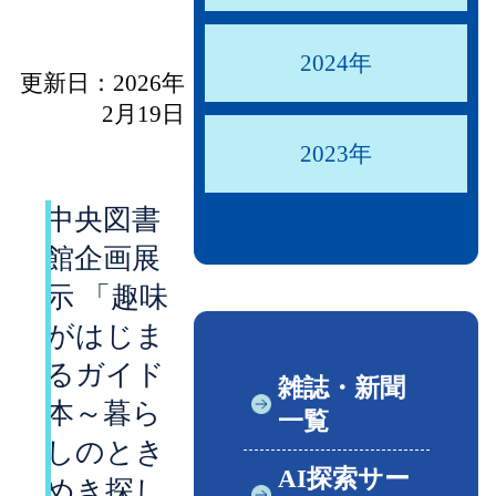
2024年
更新日：2026年
2月19日
2023年
中央図書
館企画展
示 「趣味
がはじま
るガイド
雑誌・新聞
本～暮ら
一覧
しのとき
AI探索サー
めき探し