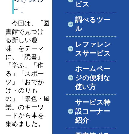
ビス
～」
調べるツー
今回は、「図
ル
書館で見つけ
る新しい趣
レファレン
味」をテーマ
スサービス
に、「読書」
「学ぶ」「作
ホームペー
る」「スポー
ジの便利な
ツ」「おでか
使い方
け・のりも
の」「景色・風
サービス特
景」のキーワ
設コーナー
ードから本を
紹介
集めました。