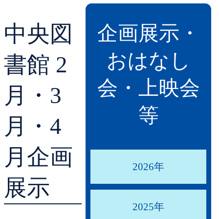
貸出ランキング
学校図書館支援サー
中央図
企画展示・
予約ランキング
ブックスタート体験
おはなし
書館 2
レファレンスサービ
会・上映会
月・3
好きなおはなしの絵
等
月・4
月企画
2026年
展示
2025年