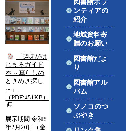
図書館ボラ
ンティアの
紹介
地域資料寄
贈のお願い
「趣味がは
図書館だよ
じまるガイド
り
本 ～暮らしの
ときめき探し
図書館アル
～」
バム
（PDF:451KB）
ソノコのつ
ぶやき
展示期間 令和8
年2月20日（金
リンク集