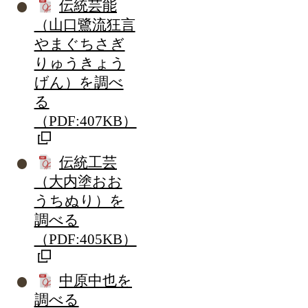
伝統芸能
（山口鷺流狂言
やまぐちさぎ
りゅうきょう
げん）を調べ
る
（PDF:407KB）
伝統工芸
（大内塗おお
うちぬり）を
調べる
（PDF:405KB）
中原中也を
調べる