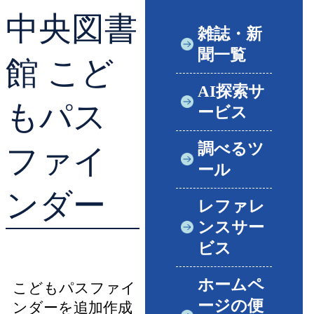
中央図書
貸出ランキング
学校図書館支援サー
雑誌・新
聞一覧
予約ランキング
ブックスタート体験
館 こど
AI探索サ
レファレンスサービ
もパス
ービス
好きなおはなしの絵
調べるツ
ファイ
ール
ンダー
レファレ
ンスサー
ビス
ホームペ
こどもパスファイ
ージの便
ンダーを追加作成