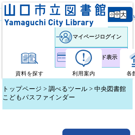
背景
文字サ
大
白
黒
黒
中
小
色
イズ
マイページログイン
利用者カード表示
資料を探す
利用案内
各
蔵書検索・予約
図書館利用案内
トップページ
>
調べるツール
> 中央図書館
こどもパスファインダー
新着資料検索
移動図書館「ぶっく
テーマ別検索
団体貸出