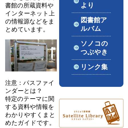
より
書館の所蔵資料や
インターネット上
図書館ア
の情報源などをま
ルバム
とめています。
ソノコの
つぶやき
リンク集
注意：パスファイ
ンダーとは？
特定のテーマに関
する資料や情報を
わかりやすくまと
めたガイドです。