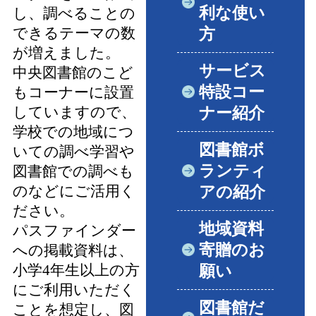
利な使い
し、調べることの
できるテーマの数
方
が増えました。
サービス
中央図書館のこど
特設コー
もコーナーに設置
していますので、
ナー紹介
学校での地域につ
図書館ボ
いての調べ学習や
ランティ
図書館での調べも
のなどにご活用く
アの紹介
ださい。
地域資料
パスファインダー
寄贈のお
への掲載資料は、
小学4年生以上の方
願い
にご利用いただく
図書館だ
ことを想定し、図